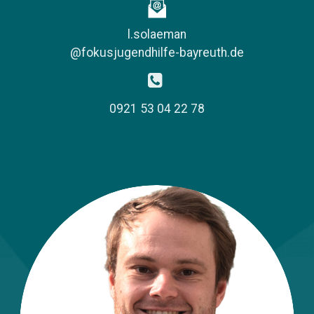
l.solaeman
@fokusjugendhilfe-bayreuth.de
​
0921 53 04 22 78