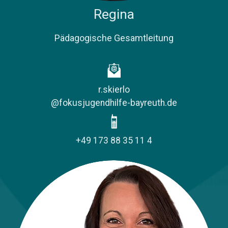
Regina
​Pädagogische Gesamtleitung
r.skierlo
@fokusjugendhilfe-bayreuth.de
​+49 173 88 35 11 4